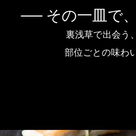
── その一皿で
裏浅草で出会う
部位ごとの味わ